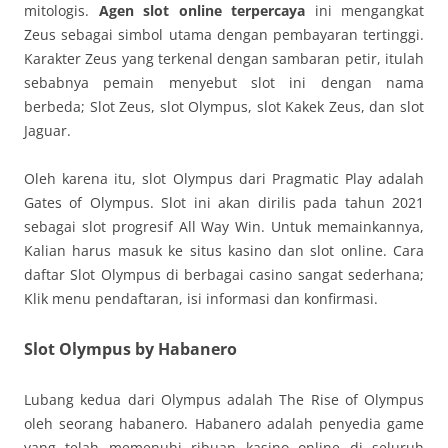
mitologis.
Agen slot online terpercaya
ini mengangkat
Zeus sebagai simbol utama dengan pembayaran tertinggi.
Karakter Zeus yang terkenal dengan sambaran petir, itulah
sebabnya pemain menyebut slot ini dengan nama
berbeda; Slot Zeus, slot Olympus, slot Kakek Zeus, dan slot
Jaguar.
Oleh karena itu, slot Olympus dari Pragmatic Play adalah
Gates of Olympus. Slot ini akan dirilis pada tahun 2021
sebagai slot progresif All Way Win. Untuk memainkannya,
Kalian harus masuk ke situs kasino dan slot online. Cara
daftar Slot Olympus di berbagai casino sangat sederhana;
Klik menu pendaftaran, isi informasi dan konfirmasi.
Slot Olympus by Habanero
Lubang kedua dari Olympus adalah The Rise of Olympus
oleh seorang habanero. Habanero adalah penyedia game
yang telah memenuhi ribuan kasino online di seluruh