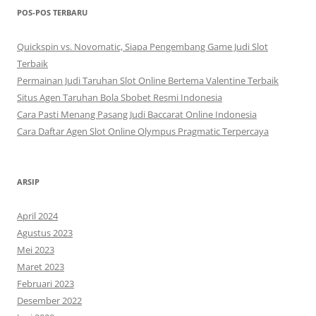
i
POS-POS TERBARU
u
n
Quickspin vs. Novomatic, Siapa Pengembang Game Judi Slot
t
Terbaik
u
Permainan Judi Taruhan Slot Online Bertema Valentine Terbaik
k
Situs Agen Taruhan Bola Sbobet Resmi Indonesia
:
Cara Pasti Menang Pasang Judi Baccarat Online Indonesia
Cara Daftar Agen Slot Online Olympus Pragmatic Terpercaya
ARSIP
April 2024
Agustus 2023
Mei 2023
Maret 2023
Februari 2023
Desember 2022