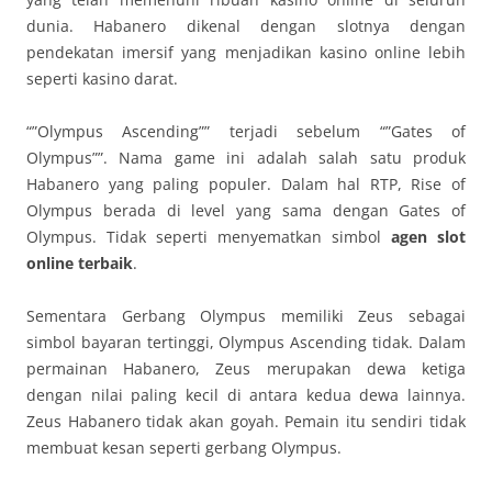
dunia. Habanero dikenal dengan slotnya dengan
pendekatan imersif yang menjadikan kasino online lebih
seperti kasino darat.
“”Olympus Ascending”” terjadi sebelum “”Gates of
Olympus””. Nama game ini adalah salah satu produk
Habanero yang paling populer. Dalam hal RTP, Rise of
Olympus berada di level yang sama dengan Gates of
Olympus. Tidak seperti menyematkan simbol
agen slot
online terbaik
.
Sementara Gerbang Olympus memiliki Zeus sebagai
simbol bayaran tertinggi, Olympus Ascending tidak. Dalam
permainan Habanero, Zeus merupakan dewa ketiga
dengan nilai paling kecil di antara kedua dewa lainnya.
Zeus Habanero tidak akan goyah. Pemain itu sendiri tidak
membuat kesan seperti gerbang Olympus.