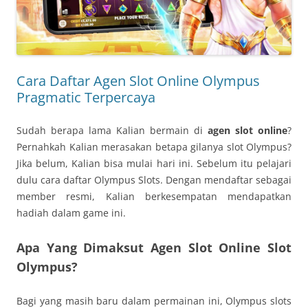
Cara Daftar Agen Slot Online Olympus
Pragmatic Terpercaya
Sudah berapa lama Kalian bermain di
agen slot online
?
Pernahkah Kalian merasakan betapa gilanya slot Olympus?
Jika belum, Kalian bisa mulai hari ini. Sebelum itu pelajari
dulu cara daftar Olympus Slots. Dengan mendaftar sebagai
member resmi, Kalian berkesempatan mendapatkan
hadiah dalam game ini.
Apa Yang Dimaksut Agen Slot Online Slot
Olympus?
Bagi yang masih baru dalam permainan ini, Olympus slots