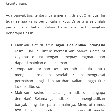
keuntungan.
Ada banyak tips tentang cara menang di slot Olympus. Ini
tidak semua yang perlu Kalian ikuti. Di antara sejumlah
pemain slot hebat, Kalian harus mempertimbangkan
beberapa tips ini.
Mainkan slot di situs
agen slot online indonesia
resmi. Hal ini untuk memastikan bahwa Gates of
Olympus dibuat dengan gameplay pragmatic dan
dapat dimainkan dengan aman.
Tempatkan taruhan kecil terlebih dahulu untuk
menguji permainan. Setelah Kalian menguasai
permainan, tingkatkan taruhan Kalian hingga fitur
jackpot dibuka.
Mainkan kasino selama jam sibuk. mengapa
demikian? Selama jam sibuk, slot menghasilkan
banyak uang dari para pemainnya. Menurut rumus
RTP, ketika ada sejumlah besar uang di mesin,